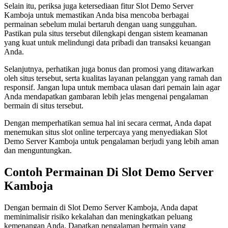
Selain itu, periksa juga ketersediaan fitur Slot Demo Server
Kamboja untuk memastikan Anda bisa mencoba berbagai
permainan sebelum mulai bertaruh dengan uang sungguhan.
Pastikan pula situs tersebut dilengkapi dengan sistem keamanan
yang kuat untuk melindungi data pribadi dan transaksi keuangan
Anda.
Selanjutnya, perhatikan juga bonus dan promosi yang ditawarkan
oleh situs tersebut, serta kualitas layanan pelanggan yang ramah dan
responsif. Jangan lupa untuk membaca ulasan dari pemain lain agar
Anda mendapatkan gambaran lebih jelas mengenai pengalaman
bermain di situs tersebut.
Dengan memperhatikan semua hal ini secara cermat, Anda dapat
menemukan situs slot online terpercaya yang menyediakan Slot
Demo Server Kamboja untuk pengalaman berjudi yang lebih aman
dan menguntungkan.
Contoh Permainan Di Slot Demo Server
Kamboja
Dengan bermain di Slot Demo Server Kamboja, Anda dapat
meminimalisir risiko kekalahan dan meningkatkan peluang
kemenangan Anda. Dapatkan pengalaman bermain yang