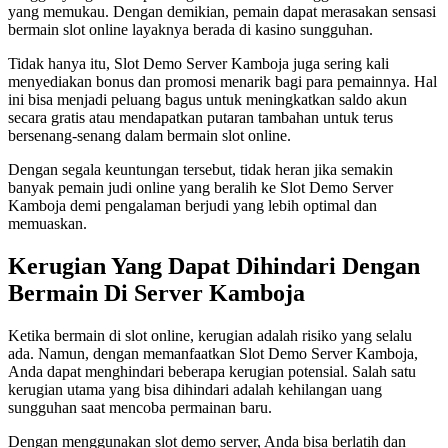
yang memukau. Dengan demikian, pemain dapat merasakan sensasi
bermain slot online layaknya berada di kasino sungguhan.
Tidak hanya itu, Slot Demo Server Kamboja juga sering kali
menyediakan bonus dan promosi menarik bagi para pemainnya. Hal
ini bisa menjadi peluang bagus untuk meningkatkan saldo akun
secara gratis atau mendapatkan putaran tambahan untuk terus
bersenang-senang dalam bermain slot online.
Dengan segala keuntungan tersebut, tidak heran jika semakin
banyak pemain judi online yang beralih ke Slot Demo Server
Kamboja demi pengalaman berjudi yang lebih optimal dan
memuaskan.
Kerugian Yang Dapat Dihindari Dengan
Bermain Di Server Kamboja
Ketika bermain di slot online, kerugian adalah risiko yang selalu
ada. Namun, dengan memanfaatkan Slot Demo Server Kamboja,
Anda dapat menghindari beberapa kerugian potensial. Salah satu
kerugian utama yang bisa dihindari adalah kehilangan uang
sungguhan saat mencoba permainan baru.
Dengan menggunakan slot demo server, Anda bisa berlatih dan