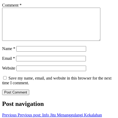
Comment
*
Name
*
Email
*
Website
Save my name, email, and website in this browser for the next
time I comment.
Post navigation
Previous
Previous post:
Info Jitu Menanggulangi Kekalahan