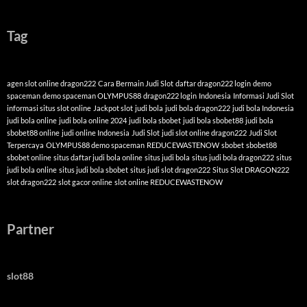
Tag
agen slot online dragon222
Cara Bermain Judi Slot
daftar dragon222 login
demo
spaceman
demo spaceman OLYMPUS88
dragon222 login
Indonesia
Informasi Judi Slot
informasi situs slot online
Jackpot slot
judi bola
judi bola dragon222
judi bola Indonesia
judi bola online
judi bola online 2024
judi bola sbobet
judi bola sbobet88
judi bola
sbobet88 online
judi online Indonesia
Judi Slot
judi slot online dragon222
Judi Slot
Terpercaya
OLYMPUS88 demo spaceman
REDUCEWASTENOW
sbobet
sbobet88
sbobet online
situs daftar judi bola online
situs judi bola
situs judi bola dragon222
situs
judi bola online
situs judi bola sbobet
situs judi slot dragon222
Situs Slot DRAGON222
slot dragon222
slot gacor online
slot online REDUCEWASTENOW
Partner
slot88