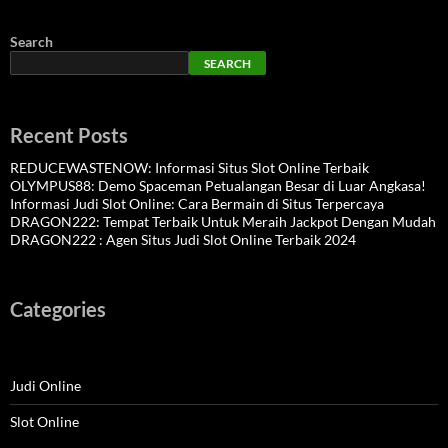
c
h
Search
f
SEARCH
o
r
:
Recent Posts
REDUCEWASTENOW: Informasi Situs Slot Online Terbaik
OLYMPUS88: Demo Spaceman Petualangan Besar di Luar Angkasa!
Informasi Judi Slot Online: Cara Bermain di Situs Terpercaya
DRAGON222: Tempat Terbaik Untuk Meraih Jackpot Dengan Mudah
DRAGON222 : Agen Situs Judi Slot Online Terbaik 2024
Categories
Judi Online
Slot Online