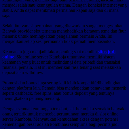
menjadi salah satu keunggulan utama. Dengan koneksi internet yang
stabil, Anda dapat menikmati permainan kapan saja dan di mana
saja.
Selain itu, variasi permainan yang ditawarkan sangat mengesankan.
Banyak provider slot ternama menghadirkan beragam tema dan fitur
menarik untuk meningkatkan pengalaman bermain Anda. Ini
menjadikan setiap sesi permainan tidak pernah membosankan.
Keamanan juga menjadi faktor penting saat memilih
situs judi
online
. Slot online server Kamboja umumnya memiliki sistem
keamanan yang kuat untuk melindungi data pribadi dan transaksi
finansial pemain. Hal ini memberikan rasa tenang saat melakukan
deposit atau withdraw.
Promosi dan bonus juga sering kali lebih kompetitif dibandingkan
dengan platform lain. Pemain bisa mendapatkan penawaran menarik
seperti cashback, free spins, atau bonus deposit yang tentunya
meningkatkan peluang menang.
Dengan semua keuntungan tersebut, tak heran jika semakin banyak
orang tertarik untuk mencoba peruntungan mereka di slot online
server Kamboja. Menyatukan kemudahan akses dengan potensi
kemenangan besar adalah kombinasi sempurna bagi pecinta judi