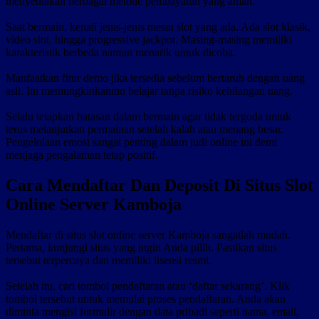
menyediakan berbagai metode pembayaran yang aman.
Saat bermain, kenali jenis-jenis mesin slot yang ada. Ada slot klasik,
video slot, hingga progressive jackpot. Masing-masing memiliki
karakteristik berbeda namun menarik untuk dicoba.
Manfaatkan fitur demo jika tersedia sebelum bertaruh dengan uang
asli. Ini memungkinkanmu belajar tanpa risiko kehilangan uang.
Selalu tetapkan batasan dalam bermain agar tidak tergoda untuk
terus melanjutkan permainan setelah kalah atau menang besar.
Pengelolaan emosi sangat penting dalam judi online ini demi
menjaga pengalaman tetap positif.
Cara Mendaftar Dan Deposit Di Situs Slot
Online Server Kamboja
Mendaftar di situs slot online server Kamboja sangatlah mudah.
Pertama, kunjungi situs yang ingin Anda pilih. Pastikan situs
tersebut terpercaya dan memiliki lisensi resmi.
Setelah itu, cari tombol pendaftaran atau ‘daftar sekarang’. Klik
tombol tersebut untuk memulai proses pendaftaran. Anda akan
diminta mengisi formulir dengan data pribadi seperti nama, email,