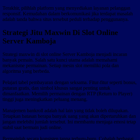
Terakhir, pilihlah platform yang menyediakan layanan pelanggan
responsif. Kemudahan dalam berkomunikasi jika terdapat masalah
adalah tanda bahwa situs tersebut peduli terhadap penggunanya.
Strategi Jitu Maxwin Di Slot Online
Server Kamboja
Strategi maxwin di slot online Server Kamboja menjadi incaran
banyak pemain. Salah satu kunci utama adalah memahami
mekanisme permainan. Setiap mesin slot memiliki pola dan
algoritma yang berbeda.
Pelajari tabel pembayaran dengan seksama. Fitur-fitur seperti bonus,
putaran gratis, dan simbol khusus sangat penting untuk
dimanfaatkan. Memilih permainan dengan RTP (Return to Player)
tinggi juga meningkatkan peluang menang.
Manajemen bankroll adalah hal lain yang tidak boleh dilupakan.
Tetapkan batasan berapa banyak uang yang akan dipertaruhkan dan
jangan melebihi jumlah tersebut. Ini membantu menjaga emosi tetap
stabil saat bermain judi online.
Bermainlah secara konsisten tanpa terburu-buru. Cobalah berbagai