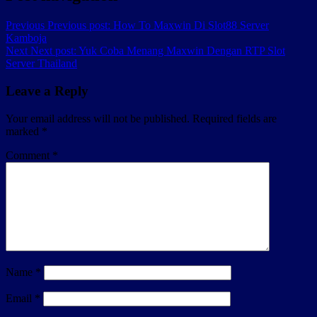
Previous
Previous post:
How To Maxwin Di Slot88 Server
Kamboja
Next
Next post:
Yuk Coba Menang Maxwin Dengan RTP Slot
Server Thailand
Leave a Reply
Your email address will not be published.
Required fields are
marked
*
Comment
*
Name
*
Email
*