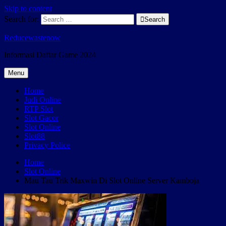
Skip to content
Search for:

Search
Reducewastenow
Informasi Daftar Game 2024
Menu
Home
Judi Online
RTP Slot
Slot Gacor
Slot Online
Slot88
Privacy Police
Home
Slot Online
Mau Tau Trik Maxwin Di Slot Online Server Kamboja