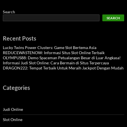
Search
SEARCH
Recent Posts
Lucky Twins Power Clusters: Game Slot Bertema Asia
REDUCEWASTENOW: Informasi Situs Slot Online Terbaik
OLYMPUS88: Demo Spaceman Petualangan Besar di Luar Angkasa!
Informasi Judi Slot Online: Cara Bermain di Situs Terpercaya
DRAGON222: Tempat Terbaik Untuk Meraih Jackpot Dengan Mudah
Categories
Judi Online
Slot Online