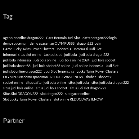
Tag
agen slot online dragon222
Cara Bermain Judi Slot
daftar dragon222 login
demo spaceman
demo spaceman OLYMPUS88
dragon222 login
Game Lucky Twins Power Clusters
Indonesia
Informasi Judi Slot
informasi situs slot online
Jackpot slot
judi bola
judi bola dragon222
judi bola Indonesia
judi bola online
judi bola online 2024
judi bola sbobet
judi bola sbobet88
judi bola sbobet88 online
judi online Indonesia
Judi Slot
judi slot online dragon222
Judi Slot Terpercaya
Lucky Twins Power Clusters
OLYMPUS88 demo spaceman
REDUCEWASTENOW
sbobet
sbobet88
sbobet online
situs daftar judi bola online
situs judi bola
situs judi bola dragon222
situs judi bola online
situs judi bola sbobet
situs judi slot dragon222
Situs Slot DRAGON222
slot dragon222
slot gacor online
Slot Lucky Twins Power Clusters
slot online REDUCEWASTENOW
Partner