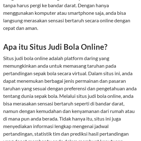
tanpa harus pergi ke bandar darat. Dengan hanya
menggunakan komputer atau smartphone saja, anda bisa
langsung merasakan sensasi bertaruh secara online dengan
cepat dan aman.
Apa itu Situs Judi Bola Online?
Situs judi bola online adalah platform daring yang
memungkinkan anda untuk memasang taruhan pada
pertandingan sepak bola secara virtual. Dalam situs ini, anda
dapat menemukan berbagai jenis permainan dan pasaran
taruhan yang sesuai dengan preferensi dan pengetahuan anda
tentang dunia sepak bola. Melalui situs judi bola online, anda
bisa merasakan sensasi bertaruh seperti di bandar darat,
namun dengan kemudahan dan kenyamanan dari rumah atau
di mana pun anda berada. Tidak hanya itu, situs ini juga
menyediakan informasi lengkap mengenai jadwal
pertandingan, statistik tim dan prediksi hasil pertandingan