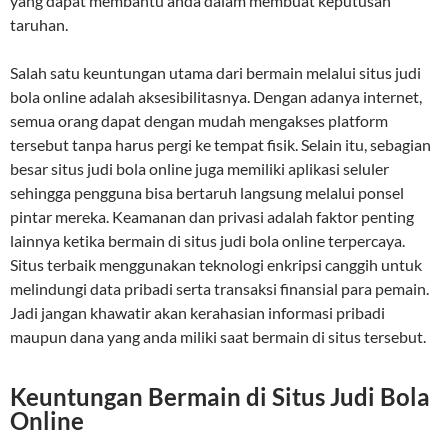
yang dapat membantu anda dalam membuat keputusan
taruhan.
Salah satu keuntungan utama dari bermain melalui situs judi
bola online adalah aksesibilitasnya. Dengan adanya internet,
semua orang dapat dengan mudah mengakses platform
tersebut tanpa harus pergi ke tempat fisik. Selain itu, sebagian
besar situs judi bola online juga memiliki aplikasi seluler
sehingga pengguna bisa bertaruh langsung melalui ponsel
pintar mereka. Keamanan dan privasi adalah faktor penting
lainnya ketika bermain di situs judi bola online terpercaya.
Situs terbaik menggunakan teknologi enkripsi canggih untuk
melindungi data pribadi serta transaksi finansial para pemain.
Jadi jangan khawatir akan kerahasian informasi pribadi
maupun dana yang anda miliki saat bermain di situs tersebut.
Keuntungan Bermain di Situs Judi Bola
Online