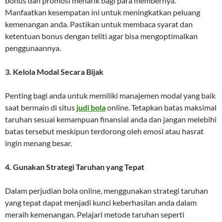
bonus dan promosi menarik bagi para membernya.
Manfaatkan kesempatan ini untuk meningkatkan peluang
kemenangan anda. Pastikan untuk membaca syarat dan
ketentuan bonus dengan teliti agar bisa mengoptimalkan
penggunaannya.
3. Kelola Modal Secara Bijak
Penting bagi anda untuk memiliki manajemen modal yang baik
saat bermain di situs
judi bola
online. Tetapkan batas maksimal
taruhan sesuai kemampuan finansial anda dan jangan melebihi
batas tersebut meskipun terdorong oleh emosi atau hasrat
ingin menang besar.
4. Gunakan Strategi Taruhan yang Tepat
Dalam perjudian bola online, menggunakan strategi taruhan
yang tepat dapat menjadi kunci keberhasilan anda dalam
meraih kemenangan. Pelajari metode taruhan seperti