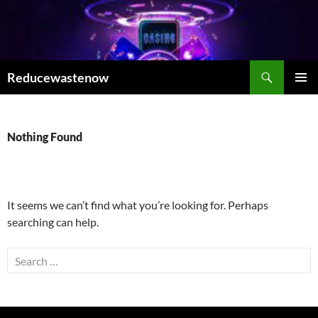
Skip
to
content
Search
Reducewastenow
PRIMAR
MENU
Nothing Found
It seems we can’t find what you’re looking for. Perhaps
searching can help.
Search
for: