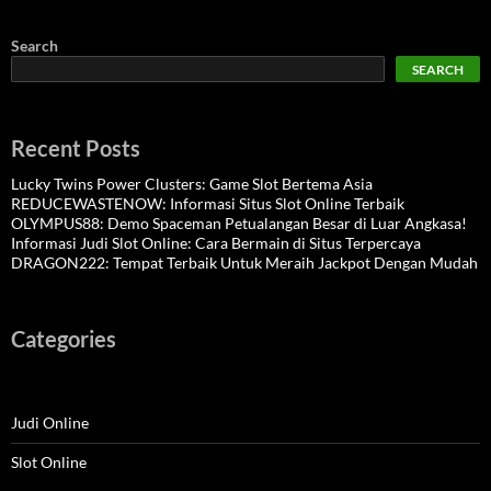
Search
SEARCH
Recent Posts
Lucky Twins Power Clusters: Game Slot Bertema Asia
REDUCEWASTENOW: Informasi Situs Slot Online Terbaik
OLYMPUS88: Demo Spaceman Petualangan Besar di Luar Angkasa!
Informasi Judi Slot Online: Cara Bermain di Situs Terpercaya
DRAGON222: Tempat Terbaik Untuk Meraih Jackpot Dengan Mudah
Categories
Judi Online
Slot Online